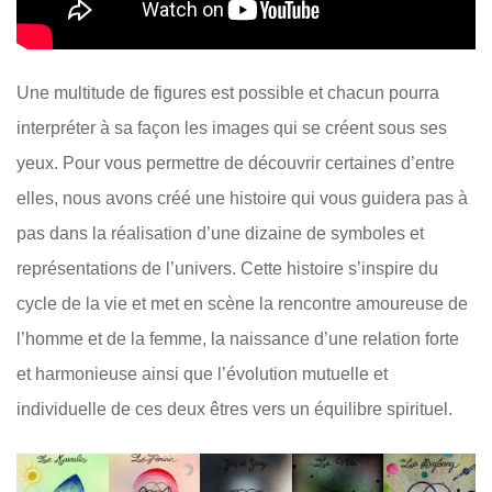
Mandala Quartz de
Roche
Une multitude de figures est possible et chacun pourra
Mandala Quartz Rose
interpréter à sa façon les images qui se créent sous ses
Mandala Sept Chakras
yeux. Pour vous permettre de découvrir certaines d’entre
Mandala Sodalite
elles, nous avons créé une histoire qui vous guidera pas à
pas dans la réalisation d’une dizaine de symboles et
Mandala Tourmaline
représentations de l’univers. Cette histoire s’inspire du
Multicolore
cycle de la vie et met en scène la rencontre amoureuse de
LES BRACELETS
l’homme et de la femme, la naissance d’une relation forte
LES ACCESSOIRES
et harmonieuse ainsi que l’évolution mutuelle et
individuelle de ces deux êtres vers un équilibre spirituel.