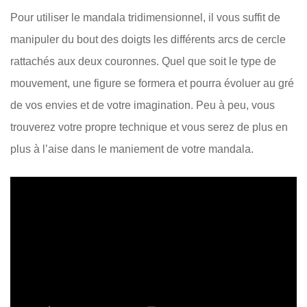
Les bienfaits du
Mandala Lapis Lazuli
Pour utiliser le mandala tridimensionnel, il vous suffit de
mandala
Mandala Obsidienne
manipuler du bout des doigts les différents arcs de cercle
tridimensionnel
rattachés aux deux couronnes. Quel que soit le type de
Noire
mouvement, une figure se formera et pourra évoluer au gré
Qui sommes-nous?
Mandala Oeil de
de vos envies et de votre imagination. Peu à peu, vous
Conditions générales
Taureau
trouverez votre propre technique et vous serez de plus en
de vente
Mandala Oeil de Tigre
plus à l’aise dans le maniement de votre mandala.
Politique de
Mandala Pierre de Lave
confidentialité
Mandala Pierre de
Lune
Mandala Pierre du
Soleil